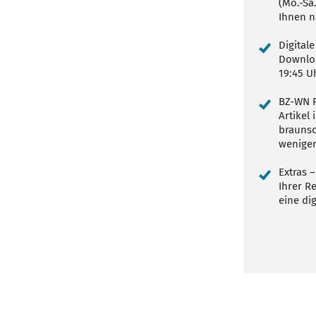
(Mo.-Sa
Ihnen n
Digital
Downloa
19:45 U
BZ-WN P
Artikel
braunsc
wenige
Extras –
Ihrer R
eine dig