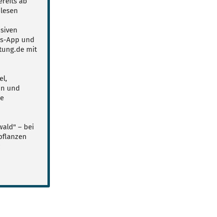
reits ab
lesen
usiven
ws-App und
tung.de mit
el,
on und
le
ald" – bei
pflanzen
z