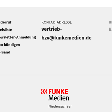
iderruf
KONTAKTADRESSE
U
vertrieb-
eisliste
bzv@funkemedien.de
ewsletter-Anmeldung
bo kündigen
ersand