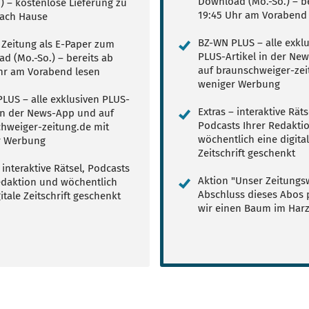
Download (Mo.-So.) – be
.) – kostenlose Lieferung zu
19:45 Uhr am Vorabend 
ach Hause
BZ-WN PLUS – alle exkl
e Zeitung als E-Paper zum
PLUS-Artikel in der Ne
d (Mo.-So.) – bereits ab
auf braunschweiger-zei
hr am Vorabend lesen
weniger Werbung
LUS – alle exklusiven PLUS-
Extras – interaktive Räts
 in der News-App und auf
Podcasts Ihrer Redakti
hweiger-zeitung.de mit
wöchentlich eine digita
r Werbung
Zeitschrift geschenkt
 interaktive Rätsel, Podcasts
Aktion "Unser Zeitungsw
edaktion und wöchentlich
Abschluss dieses Abos 
itale Zeitschrift geschenkt
wir einen Baum im Har