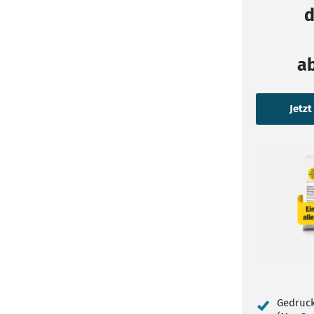
d
a
Gedruck