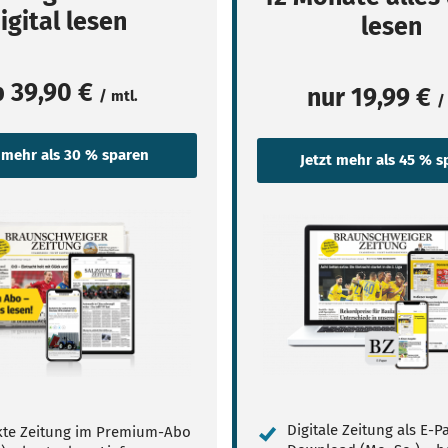
igital lesen
lesen
b
39,90 €
nur
19,99 €
/ mtl.
/
Digitale Zeitung als E-
te Zeitung im Premium-Abo