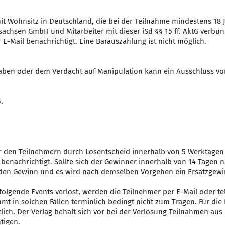
it Wohnsitz in Deutschland, die bei der Teilnahme mindestens 18
sachsen GmbH und Mitarbeiter mit dieser iSd §§ 15 ff. AktG ver
E-Mail benachrichtigt. Eine Barauszahlung ist nicht möglich.
aben oder dem Verdacht auf Manipulation kann ein Ausschluss vo
.
r den Teilnehmern durch Losentscheid innerhalb von 5 Werktagen
 benachrichtigt. Sollte sich der Gewinner innerhalb von 14 Tagen 
f den Gewinn und es wird nach demselben Vorgehen ein Ersatzgewi
g folgende Events verlost, werden die Teilnehmer per E-Mail oder t
 in solchen Fällen terminlich bedingt nicht zum Tragen. Für die 
tlich. Der Verlag behält sich vor bei der Verlosung Teilnahmen au
tigen.