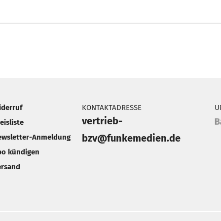
iderruf
KONTAKTADRESSE
U
vertrieb-
eisliste
bzv@funkemedien.de
ewsletter-Anmeldung
bo kündigen
ersand